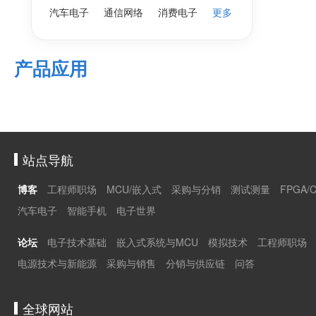
汽车电子
通信网络
消费电子
更多
产品应用
站点导航
博客
工程师职场
MCU/嵌入式
采购与分销
测试测量
FPGA/
汽车电子
智能手机
电子世界
论坛
电子技术基础
嵌入式系统与MCU
模拟技术
工程师职场
电源技术与新能源
采购与销售
分销与供应链
问答
全球网站