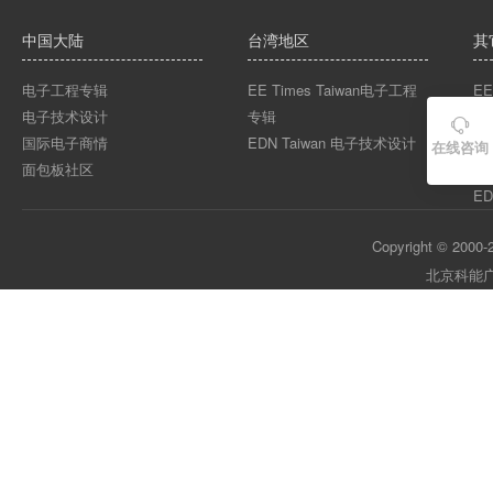
中国大陆
台湾地区
其
电子工程专辑
EE Times Taiwan电子工程
EE
电子技术设计
专辑
EE

国际电子商情
EDN Taiwan 电子技术设计
EE
在线咨询
面包板社区
ED
ED
Copyright © 2000-2
北京科能