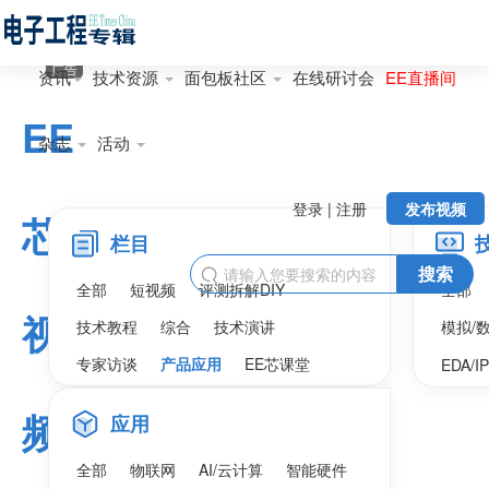
广告
资讯
技术资源
面包板社区
在线研讨会
EE直播间
EE
杂志
活动
登录 | 注册
发布视频
芯
栏目
搜索

全部
短视频
评测拆解DIY
全部
视
技术教程
综合
技术演讲
模拟/
专家访谈
产品应用
EE芯课堂
EDA/I
频
应用
全部
物联网
AI/云计算
智能硬件