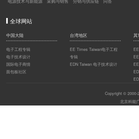
电源技术与新能源
采购与销售
分销与供应链
问答
全球网站
中国大陆
台湾地区
其
电子工程专辑
EE Times Taiwan电子工程
EE
电子技术设计
专辑
EE
国际电子商情
EDN Taiwan 电子技术设计
EE
面包板社区
ED
ED
Copyright © 2000-2
北京科能