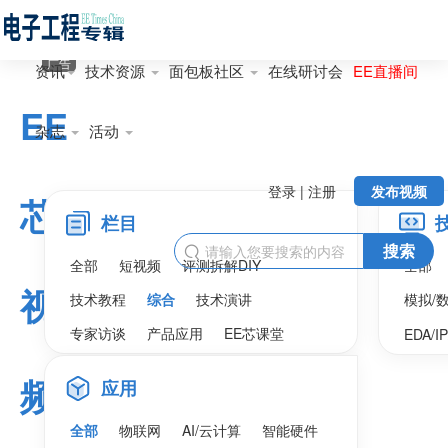
广告
资讯
技术资源
面包板社区
在线研讨会
EE直播间
EE
杂志
活动
登录 | 注册
发布视频
芯
栏目
搜索

全部
短视频
评测拆解DIY
全部
视
技术教程
综合
技术演讲
模拟/
专家访谈
产品应用
EE芯课堂
EDA/I
频
应用
全部
物联网
AI/云计算
智能硬件