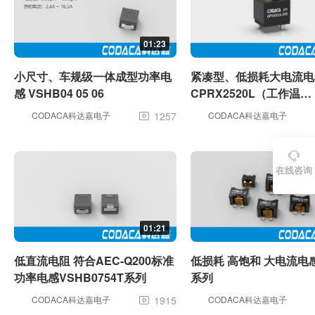
01:23
小尺寸、车规级一体成型功率电
紧凑型、低损耗大电流电
感 VSHB04 05 06
CPRX2520L（工作温
度-55℃~+150℃）
CODACA科达嘉电子
1257
CODACA科达嘉电子


在线咨询
01:21
低直流电阻 符合AEC-Q200标准
低损耗 高饱和 大电流电感
功率电感VSHB0754T系列
系列
CODACA科达嘉电子
1915
CODACA科达嘉电子
