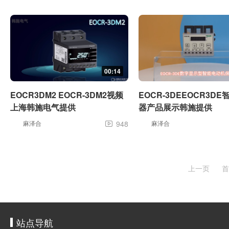
00:14
EOCR3DM2 EOCR-3DM2视频
EOCR-3DEEOCR3D
上海韩施电气提供
器产品展示韩施提供
麻泽合
948
麻泽合

上一页
首
站点导航