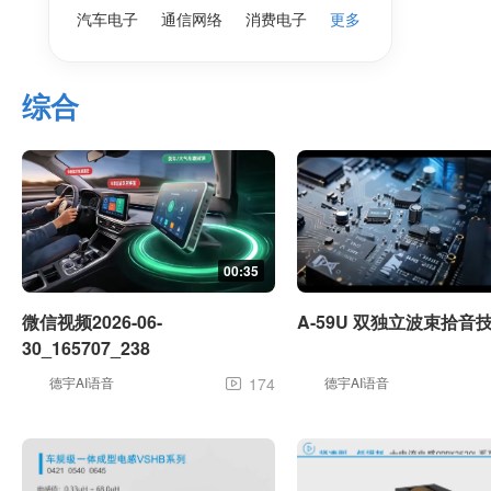
汽车电子
通信网络
消费电子
更多
综合
00:35
微信视频2026-06-
A-59U 双独立波束拾音
30_165707_238
德宇AI语音
174
德宇AI语音
