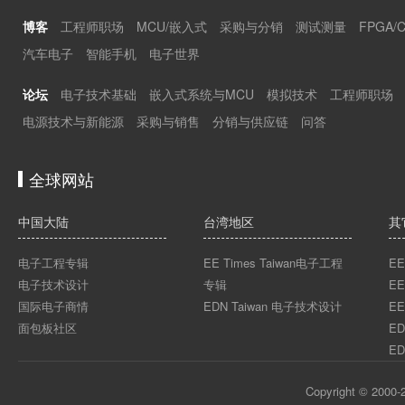
博客
工程师职场
MCU/嵌入式
采购与分销
测试测量
FPGA/
汽车电子
智能手机
电子世界
论坛
电子技术基础
嵌入式系统与MCU
模拟技术
工程师职场
电源技术与新能源
采购与销售
分销与供应链
问答
全球网站
中国大陆
台湾地区
其
电子工程专辑
EE Times Taiwan电子工程
EE
电子技术设计
专辑
EE
国际电子商情
EDN Taiwan 电子技术设计
EE
面包板社区
ED
ED
Copyright © 2000-2