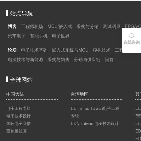
站点导航
博客
工程师职场
MCU/嵌入式
采购与分销
测试测量
FPGA/
汽车电子
智能手机
电子世界

在线咨询
论坛
电子技术基础
嵌入式系统与MCU
模拟技术
工程师职场
电源技术与新能源
采购与销售
分销与供应链
问答
全球网站
中国大陆
台湾地区
其
电子工程专辑
EE Times Taiwan电子工程
EE
电子技术设计
专辑
EE
国际电子商情
EDN Taiwan 电子技术设计
EE
面包板社区
ED
ED