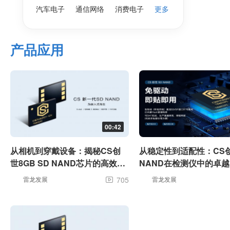
汽车电子
通信网络
消费电子
更多
产品应用
00:42
从相机到穿戴设备：揭秘CS创
从稳定性到适配性：CS
世8GB SD NAND芯片的高效稳
NAND在检测仪中的卓
定存储之道
雷龙发展
705
雷龙发展
