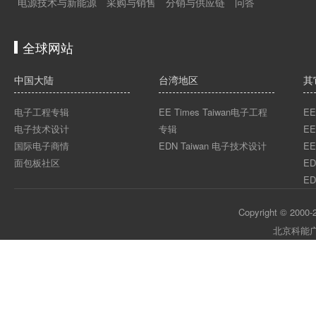
电源技术与新能源
采购与销售
分销与供应链
问答
全球网站
中国大陆
台湾地区
其
电子工程专辑
EE Times Taiwan电子工程
EE
电子技术设计
专辑
EE
国际电子商情
EDN Taiwan 电子技术设计
EE
面包板社区
ED
ED
Copyright © 2000-2
北京科能