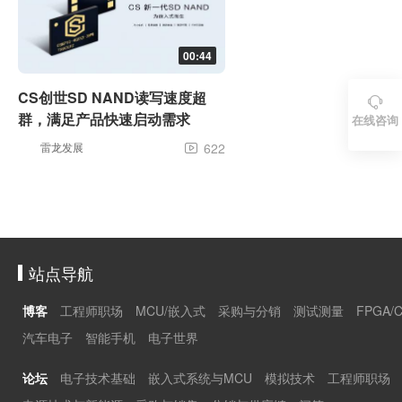
00:44
CS创世SD NAND读写速度超

群，满足产品快速启动需求
在线咨询
雷龙发展
622

站点导航
博客
工程师职场
MCU/嵌入式
采购与分销
测试测量
FPGA/
汽车电子
智能手机
电子世界
论坛
电子技术基础
嵌入式系统与MCU
模拟技术
工程师职场