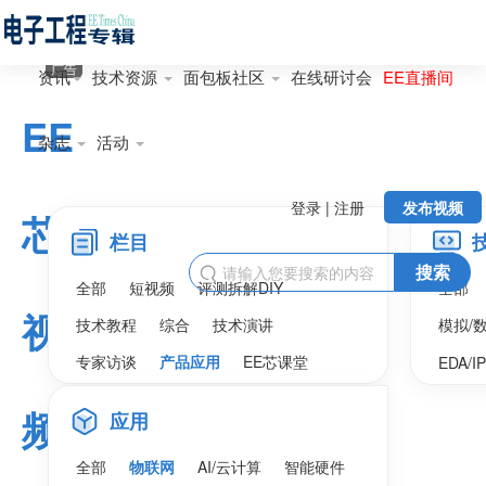
广告
资讯
技术资源
面包板社区
在线研讨会
EE直播间
EE
杂志
活动
登录 | 注册
发布视频
芯
栏目
搜索

全部
短视频
评测拆解DIY
全部
视
技术教程
综合
技术演讲
模拟/
专家访谈
产品应用
EE芯课堂
EDA/I
频
应用
全部
物联网
AI/云计算
智能硬件