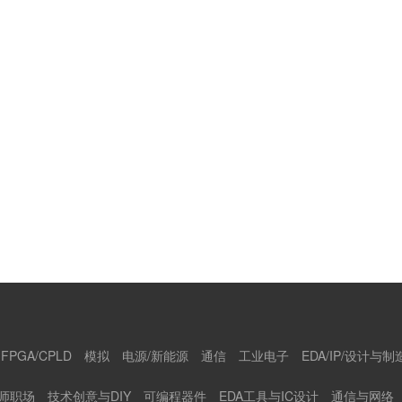
FPGA/CPLD
模拟
电源/新能源
通信
工业电子
EDA/IP/设计与制
师职场
技术创意与DIY
可编程器件
EDA工具与IC设计
通信与网络