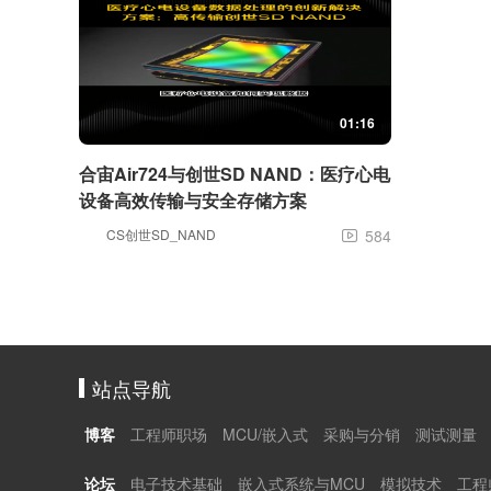
01:16
合宙Air724与创世SD NAND：医疗心电
设备高效传输与安全存储方案
CS创世SD_NAND
584

站点导航
博客
工程师职场
MCU/嵌入式
采购与分销
测试测量
论坛
电子技术基础
嵌入式系统与MCU
模拟技术
工程