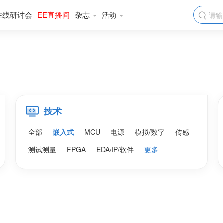
在线研讨会
EE直播间
杂志
活动

技术
全部
嵌入式
MCU
电源
模拟/数字
传感
测试测量
FPGA
EDA/IP/软件
更多