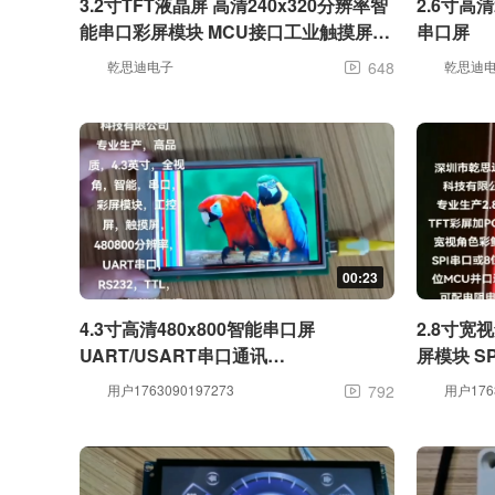
3.2寸TFT液晶屏 高清240x320分辨率智
2.6寸高
能串口彩屏模块 MCU接口工业触摸屏
串口屏
ST7789V
乾思迪电子
648
乾思迪

00:23
4.3寸高清480x800智能串口屏
2.8寸宽视
UART/USART串口通讯
屏模块 S
RS232/TTL/USB 开发简单方便快捷
用户1763090197273
792
用户1763
