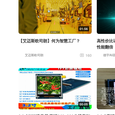
01:56
【艾迈斯欧司朗】何为智慧工厂？
高性价比语
性能翻倍
艾迈斯欧司朗
160
德宇AI

00:05