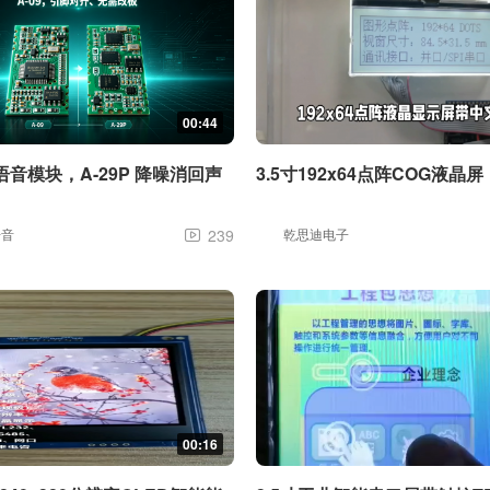
00:44
音模块，A-29P 降噪消回声
3.5寸192x64点阵COG液晶屏
语音
239
乾思迪电子

00:16