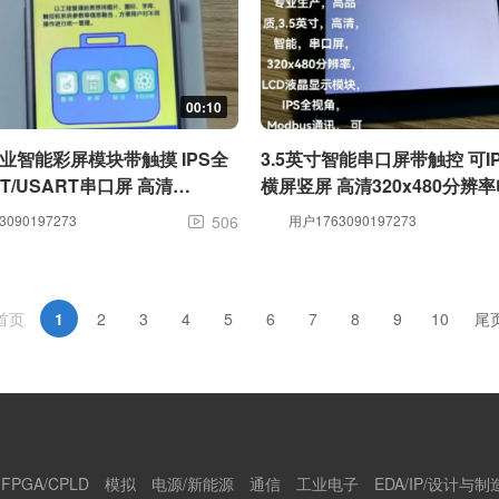
00:10
工业智能彩屏模块带触摸 IPS全
3.5英寸智能串口屏带触控 可I
RT/USART串口屏 高清
横屏竖屏 高清320x480分辨
80分辨率彩色LCD液晶显示模组
触摸屏
090197273
506
用户1763090197273

FT真彩，智能串口液晶显示模块
首页
1
2
3
4
5
6
7
8
9
10
尾
FPGA/CPLD
模拟
电源/新能源
通信
工业电子
EDA/IP/设计与制