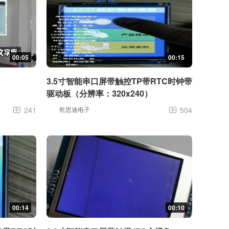
00:05
00:15
3.5寸智能串口屏带触控TP带RTC时钟带
驱动板（分辨率：320x240）
241
乾思迪电子
504


00:14
00:10