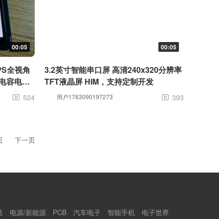
00:05
00:05
PS全视角
3.2英寸智能串口屏 高清240x320分辨率
率电容电阻
TFT液晶屏 HIM，支持定制开发
524
用户1763090197273
393


页
下一页
造
电源/新能源
PCB
汽车电子
智能手机
电子世界