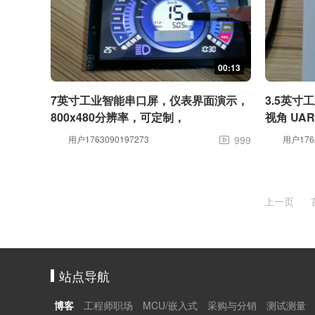
00:13
7英寸工业智能串口屏，仪表界面演示，
3.5英寸
800x480分辨率，可定制，
视角 UA
320x4
用户1763090197273
999
用户1763

65K色T
上一页
站点导航
博客
工程师职场
MCU/嵌入式
采购与分销
测试测量