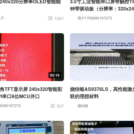
清240x320分辨率OLED智能能
3.5寸工业智能串口屏带触控T
钟带驱动板（分辨率：320x24
电子
1001
用户1763090197273

00:16
角TFT显示屏 240x320智能彩
烧结银AS9376LS，高性能
PI串口8位MCU并口
联的理想材料
090197273
537
烧结银
