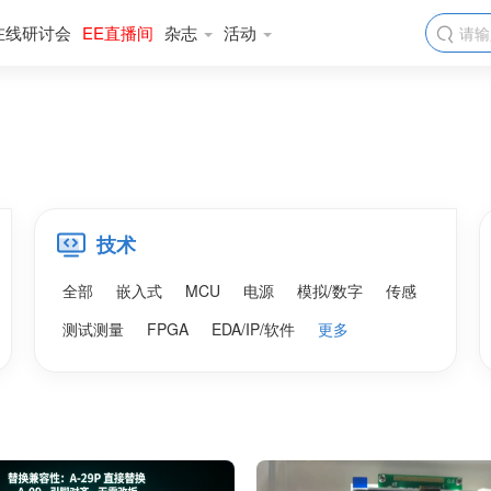
在线研讨会
EE直播间
杂志
活动

技术
全部
嵌入式
MCU
电源
模拟/数字
传感
测试测量
FPGA
EDA/IP/软件
更多