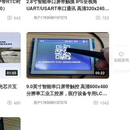
P带RTC时
2.8寸智能串口屏带触摸 IPS全视角
0）
UART/USART串口通讯 高清320x240分
辨率工控屏，RS232串口通讯，TFT彩
943
用户1763090197273
723


屏模块,可定制，智能串口通讯， 开发简
单，方便快捷。

在线咨询
01:05
00:22
激光芯片互
9.0英寸智能串口屏带触控 高清800x480
分辨率工业工控屏，医疗设备专用LCD
液晶显示屏。TTL/RS232，可定制
480
用户1763090197273
1042

