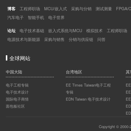
博客
工程师职场
MCU/嵌入式
采购与分销
测试测量
FPGA/
汽车电子
智能手机
电子世界
论坛
电子技术基础
嵌入式系统与MCU
模拟技术
工程师职场
电源技术与新能源
采购与销售
分销与供应链
问答
全球网站
中国大陆
台湾地区
其
电子工程专辑
EE Times Taiwan电子工程
EE
电子技术设计
专辑
EE
国际电子商情
EDN Taiwan 电子技术设计
EE
面包板社区
ED
ED
Copyright © 2000-2