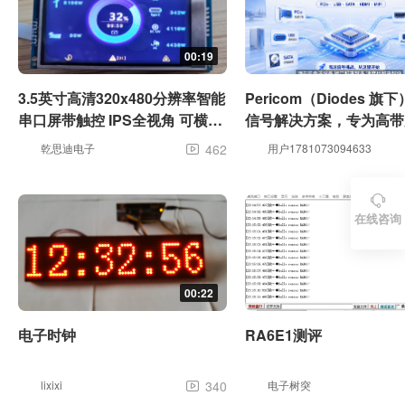
00:19
3.5英寸高清320x480分辨率智能
Pericom（Diodes 旗
串口屏带触控 IPS全视角 可横屏
信号解决方案，专为高带
竖屏
而生✅
乾思迪电子
462
用户1781073094633


在线咨询
00:22
电子时钟
RA6E1测评
lixixi
340
电子树突
