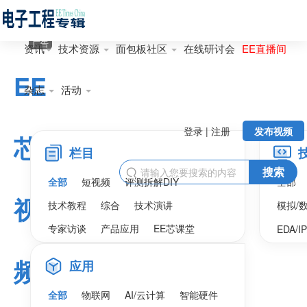
广告
资讯
技术资源
面包板社区
在线研讨会
EE直播间
EE
杂志
活动
登录 | 注册
发布视频
芯
栏目
搜索

全部
短视频
评测拆解DIY
全部
视
技术教程
综合
技术演讲
模拟/
专家访谈
产品应用
EE芯课堂
EDA/I
频
应用
全部
物联网
AI/云计算
智能硬件