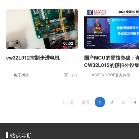
00:52
cw32L012控制步进电机
国产MCU的硬核突破：
CW32L012的模拟外设
电子树突
577
ASPENCORE官方账号

上一页
首页
1
2
3
4
站点导航