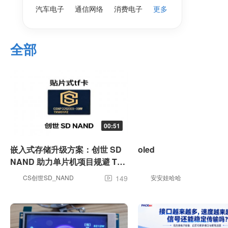
汽车电子
通信网络
消费电子
更多
全部
00:51
嵌入式存储升级方案：创世 SD
oled
NAND 助力单片机项目规避 TF
卡、SPI Flash 稳定性隐患
CS创世SD_NAND
149
安安娃哈哈
