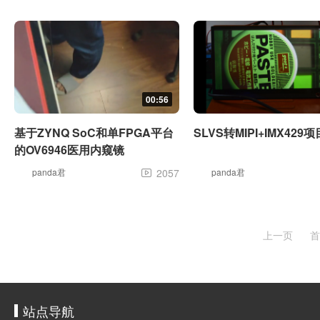
00:56
基于ZYNQ SoC和单FPGA平台
SLVS转MIPI+IMX429
的OV6946医用内窥镜
panda君
2057
panda君

上一页
首
站点导航