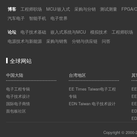
博客
工程师职场
MCU/嵌入式
采购与分销
测试测量
FPGA/
汽车电子
智能手机
电子世界
论坛
电子技术基础
嵌入式系统与MCU
模拟技术
工程师职场
电源技术与新能源
采购与销售
分销与供应链
问答
全球网站
中国大陆
台湾地区
其
电子工程专辑
EE Times Taiwan电子工程
EE
电子技术设计
专辑
EE
国际电子商情
EDN Taiwan 电子技术设计
EE
面包板社区
ED
ED
Copyright © 2000-2