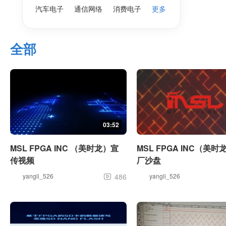
汽车电子
通信网络
消费电子
更多
全部
03:52
MSL FPGA INC （美时龙）宣
MSL FPGA INC（美
传视频
厂沙盘
yangli_526
486
yangli_526
