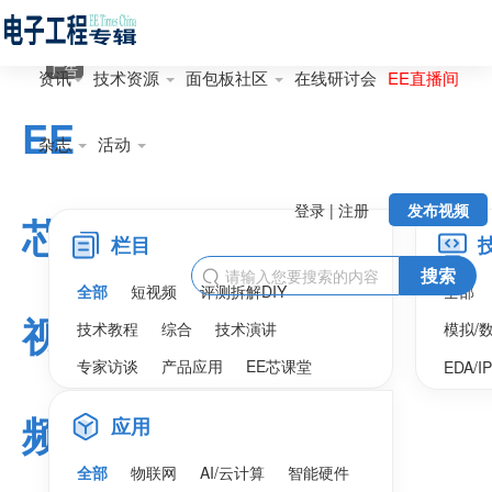
广告
资讯
技术资源
面包板社区
在线研讨会
EE直播间
EE
杂志
活动
登录 | 注册
发布视频
芯
栏目
搜索

全部
短视频
评测拆解DIY
全部
视
技术教程
综合
技术演讲
模拟/
专家访谈
产品应用
EE芯课堂
EDA/I
频
应用
全部
物联网
AI/云计算
智能硬件