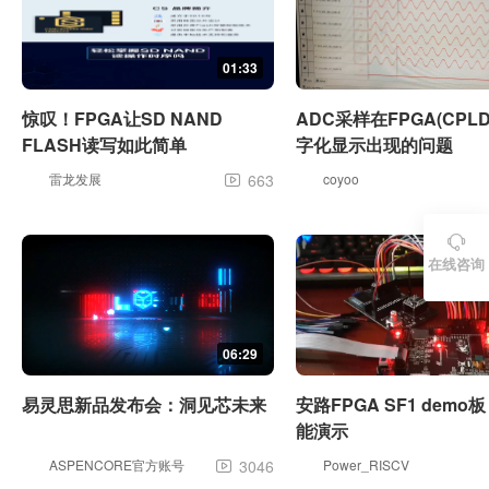
01:33
惊叹！FPGA让SD NAND
ADC采样在FPGA(CPL
FLASH读写如此简单
字化显示出现的问题
雷龙发展
663
coyoo


在线咨询
06:29
易灵思新品发布会：洞见芯未来
安路FPGA SF1 demo板
能演示
ASPENCORE官方账号
3046
Power_RISCV
