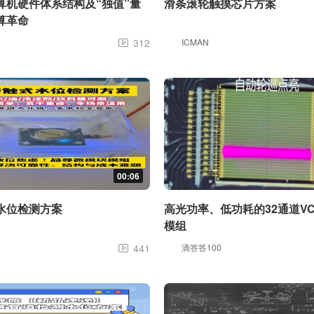
算机硬件体系结构及“独值”量
滑条滚轮触摸芯片方案
算革命
312
ICMAN

00:06
水位检测方案
高光功率、低功耗的32通道VC
模组
441
滴答答100
