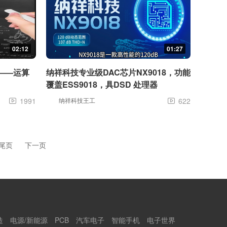
02:12
01:27
——运算
纳祥科技专业级DAC芯片NX9018，功能
覆盖ESS9018，具DSD 处理器
1991
纳祥科技王工
622


尾页
下一页
造
电源/新能源
PCB
汽车电子
智能手机
电子世界