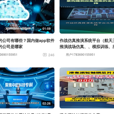
01:59
的公司有哪些？国内做app软件
作战仿真推演系统平台（航天
的公司是哪家
推演战场仿真、、模拟训练、
仿真演练）
690155951
246
用户1783690155951

02:26