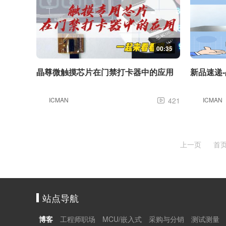
00:35
晶尊微触摸芯片在门禁打卡器中的应用
新品速递
ICMAN
421
ICMAN

上一页
首
站点导航
博客
工程师职场
MCU/嵌入式
采购与分销
测试测量