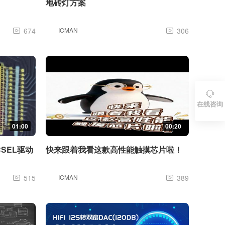
地砖灯方案
674
ICMAN
306



在线咨询
01:00
00:20
SEL驱动
快来跟着我看这款高性能触摸芯片啦！
515
ICMAN
389

