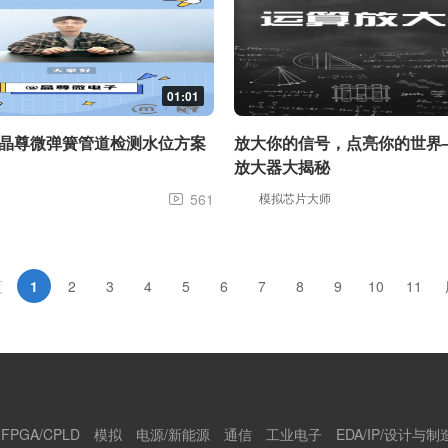
01:01
-晶尊微弹簧管道检测水位方案
放大你的信号，点亮你的世界
放大器大揭秘
561
模拟芯片大师

页
1
2
3
4
5
6
7
8
9
10
11
FPGA/CPLD
模拟
电源/新能源
通信
工业电子
EDA/IP/设计与制