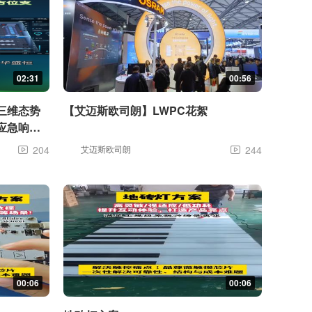
02:31
00:56
三维态势
【艾迈斯欧司朗】LWPC花絮
应急响应
204
艾迈斯欧司朗
244


00:06
00:06