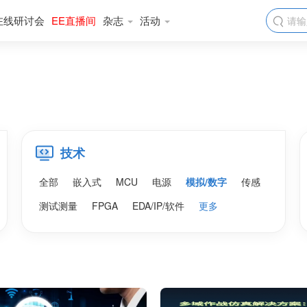
在线研讨会
EE直播间
杂志
活动

技术
全部
嵌入式
MCU
电源
模拟/数字
传感
测试测量
FPGA
EDA/IP/软件
更多