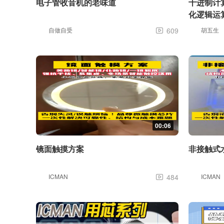
电子管收音机的老味道
十进制计
化逻辑运
自做自受
609
胡五生

00:06
镜面触摸方案
非接触式
ICMAN
484
ICMAN
